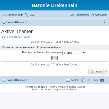
Baronie Drakenhain
Schnellzugriff
FAQ
Registrieren
Anmelden
Foren-Übersicht
uc
Aktive Themen
he
Zur erweiterten Suche
Die Suche ergab 0 Treffer • Seite
1
von
1
Es wurden keine passenden Ergebnisse gefunden.
Beiträge der letzten Zeit anzeigen
Die Suche ergab 0 Treffer • Seite
1
von
1
Gehe zu
Foren-Übersicht
Kontakt
Das Team
Powered by
phpBB
® Forum Software © phpBB Limited
Deutsche Übersetzung durch
phpBB.de