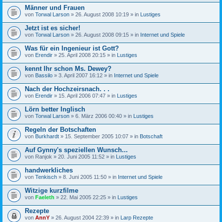
Männer und Frauen
von
Torwal Larson
» 26. August 2008 10:19 » in
Lustiges
Jetzt ist es sicher!
von
Torwal Larson
» 26. August 2008 09:15 » in
Internet und Spiele
Was für ein Ingenieur ist Gott?
von
Erendir
» 25. April 2008 20:15 » in
Lustiges
kennt Ihr schon Ms. Dewey?
von
Bassilo
» 3. April 2007 16:12 » in
Internet und Spiele
Nach der Hochzeirsnach. . .
von
Erendir
» 15. April 2006 07:47 » in
Lustiges
Lörn better Inglisch
von
Torwal Larson
» 6. März 2006 00:40 » in
Lustiges
Regeln der Botschaften
von
Burkhardt
» 15. September 2005 10:07 » in
Botschaft
Auf Gynny's speziellen Wunsch...
von
Ranjok
» 20. Juni 2005 11:52 » in
Lustiges
handwerkliches
von
Tenkisch
» 8. Juni 2005 11:50 » in
Internet und Spiele
Witzige kurzfilme
von
Faeleth
» 22. Mai 2005 22:25 » in
Lustiges
Rezepte
von
AnnY
» 26. August 2004 22:39 » in
Larp Rezepte