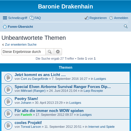
Baronie Drakenhain
Schnellzugriff
FAQ
Registrieren
Anmelden
Foren-Übersicht
uc
Unbeantwortete Themen
he
Zur erweiterten Suche
Die Suche ergab 27 Treffer • Seite
1
von
1
Themen
Jetzt kommt es ans Licht ....
von
Cort zu Dargeförde
» 7. September 2016 16:27 » in
Lustiges
Special Elven Airborne Survival Ranger Forces Dip...
von
Mithrael (Ranger)
» 24. Juni 2014 21:04 » in
Larp Rezepte
Peotry Slam!
von
Johann
» 30. April 2013 23:29 » in
Lustiges
Für alle die immer noch WOW spielen
von
Faeleth
» 17. September 2012 09:37 » in
Lustiges
cooles Projekt!
von
Torwal Larson
» 11. September 2012 20:51 » in
Internet und Spiele