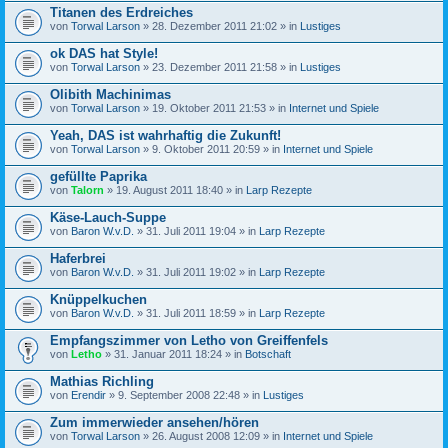
Titanen des Erdreiches
von
Torwal Larson
» 28. Dezember 2011 21:02 » in
Lustiges
ok DAS hat Style!
von
Torwal Larson
» 23. Dezember 2011 21:58 » in
Lustiges
Olibith Machinimas
von
Torwal Larson
» 19. Oktober 2011 21:53 » in
Internet und Spiele
Yeah, DAS ist wahrhaftig die Zukunft!
von
Torwal Larson
» 9. Oktober 2011 20:59 » in
Internet und Spiele
gefüllte Paprika
von
Talorn
» 19. August 2011 18:40 » in
Larp Rezepte
Käse-Lauch-Suppe
von
Baron W.v.D.
» 31. Juli 2011 19:04 » in
Larp Rezepte
Haferbrei
von
Baron W.v.D.
» 31. Juli 2011 19:02 » in
Larp Rezepte
Knüppelkuchen
von
Baron W.v.D.
» 31. Juli 2011 18:59 » in
Larp Rezepte
Empfangszimmer von Letho von Greiffenfels
von
Letho
» 31. Januar 2011 18:24 » in
Botschaft
Mathias Richling
von
Erendir
» 9. September 2008 22:48 » in
Lustiges
Zum immerwieder ansehen/hören
von
Torwal Larson
» 26. August 2008 12:09 » in
Internet und Spiele