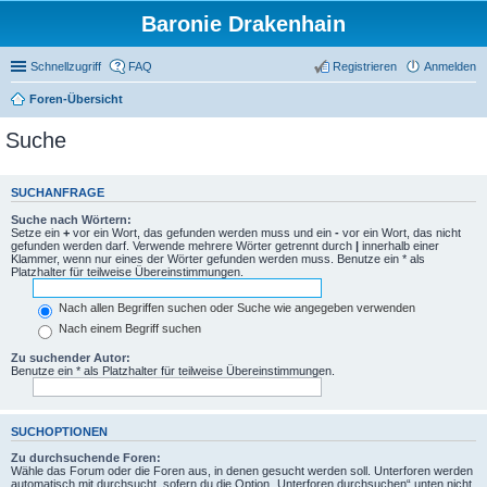
Baronie Drakenhain
Schnellzugriff
FAQ
Registrieren
Anmelden
Foren-Übersicht
Suche
SUCHANFRAGE
Suche nach Wörtern:
Setze ein
+
vor ein Wort, das gefunden werden muss und ein
-
vor ein Wort, das nicht
gefunden werden darf. Verwende mehrere Wörter getrennt durch
|
innerhalb einer
Klammer, wenn nur eines der Wörter gefunden werden muss. Benutze ein * als
Platzhalter für teilweise Übereinstimmungen.
Nach allen Begriffen suchen oder Suche wie angegeben verwenden
Nach einem Begriff suchen
Zu suchender Autor:
Benutze ein * als Platzhalter für teilweise Übereinstimmungen.
SUCHOPTIONEN
Zu durchsuchende Foren:
Wähle das Forum oder die Foren aus, in denen gesucht werden soll. Unterforen werden
automatisch mit durchsucht, sofern du die Option „Unterforen durchsuchen“ unten nicht